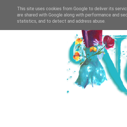
HOME
ICH & DER SALZBURGER B
This site uses cookies from Google to deliver its servi
are shared with Google along with performance and secu
statistics, and to detect and address abuse.