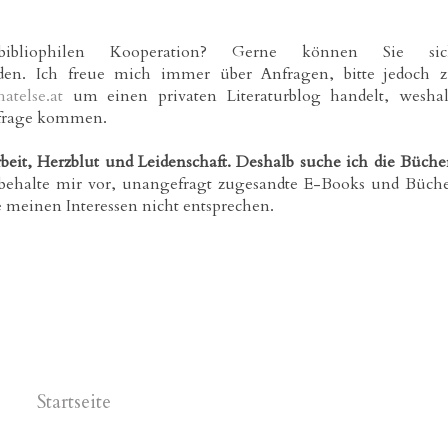
ibliophilen Kooperation? Gerne können Sie sic
den. Ich freue mich immer über Anfragen, bitte jedoch 
telse.at
um einen privaten Literaturblog handelt, wesha
nfrage kommen.
rbeit, Herzblut und Leidenschaft. Deshalb suche ich die Büche
behalte mir vor, unangefragt zugesandte E-Books und Büch
e meinen Interessen nicht entsprechen.
Startseite