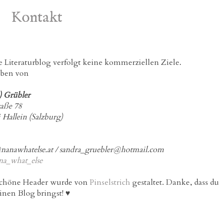
Kontakt
e Literaturblog verfolgt keine kommerziellen Ziele.
ieben von
) Grübler
raße 78
 Hallein (Salzburg)
nanawhatelse.at / sandra_gruebler@hotmail.com
na_what_else
chöne Header wurde von
Pinselstrich
gestaltet. Danke, dass du
inen Blog bringst! ♥