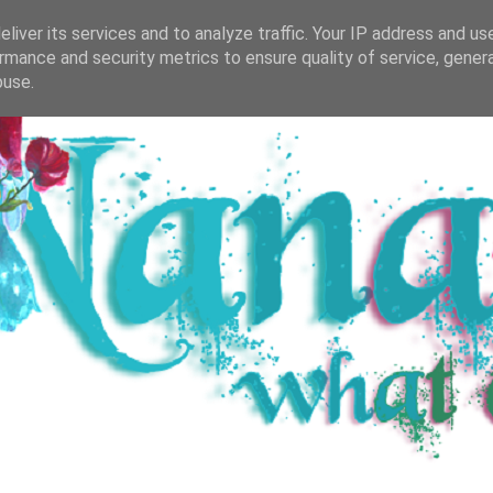
R SALZBURGER BUCH-BLOG
BÜCHERREGAL
DIVE
liver its services and to analyze traffic. Your IP address and us
rmance and security metrics to ensure quality of service, gene
buse.