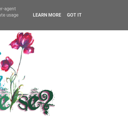
RS
KONTAKT / INFO
er-agent
rate usage
LEARN MORE
GOT IT