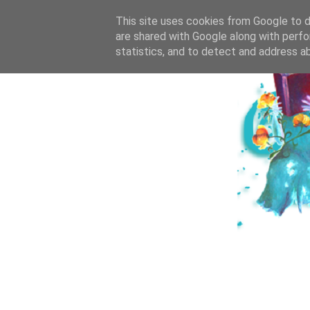
HOME
ICH & DE
This site uses cookies from Google to de
are shared with Google along with perfo
statistics, and to detect and address a