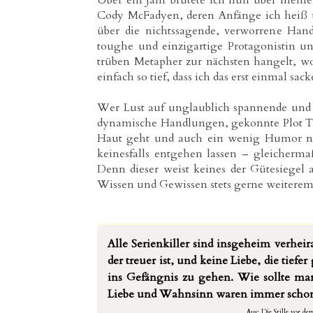
Über ein Jahr brütete ich nun über mein
Cody McFadyen, deren Anfänge ich heiß u
über die nichtssagende, verworrene Hand
toughe und einzigartige Protagonistin u
trüben Metapher zur nächsten hangelt, wo
einfach so tief, dass ich das erst einmal sac
Wer Lust auf unglaublich spannende und 
dynamische Handlungen, gekonnte Plot Twi
Haut geht und auch ein wenig Humor nicht
keinesfalls entgehen lassen – gleicherm
Denn dieser weist keines der Gütesiegel 
Wissen und Gewissen stets gerne weitere
Alle Serienkiller sind insgeheim verhei
der treuer ist, und keine Liebe, die tiefer 
ins Gefängnis zu gehen. Wie sollte ma
Liebe und Wahnsinn waren immer schon 
Aus: Die Stille vor d