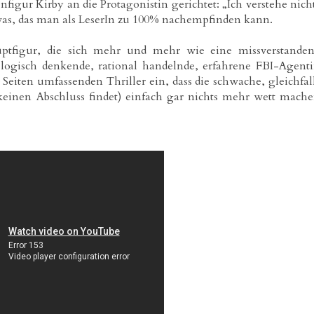
figur Kirby an die Protagonistin gerichtet: „Ich verstehe nich
twas, das man als LeserIn zu 100% nachempfinden kann.
uptfigur, die sich mehr und mehr wie eine missverstande
 logisch denkende, rational handelnde, erfahrene FBI-Agent
 Seiten umfassenden Thriller ein, dass die schwache, gleichfal
keinen Abschluss findet) einfach gar nichts mehr wett mach