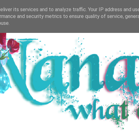
R SALZBURGER BUCH-BLOG
BÜCHERREGAL
DIVE
liver its services and to analyze traffic. Your IP address and us
rmance and security metrics to ensure quality of service, gene
buse.