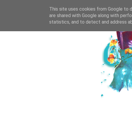
HOME
ICH & DE
This site uses cookies from Google to de
are shared with Google along with perfo
statistics, and to detect and address a