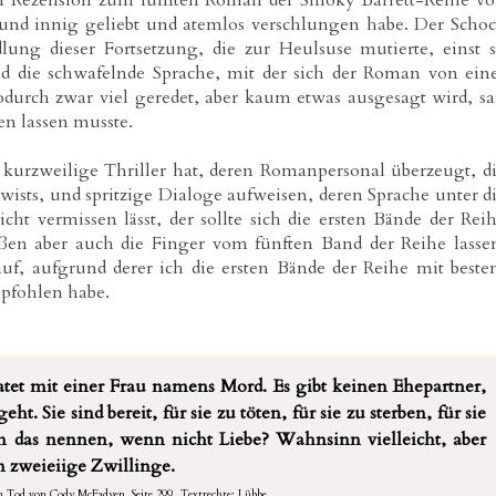
er Rezension zum fünften Roman der Smoky Barrett-Reihe v
nd innig geliebt und atemlos verschlungen habe. Der Scho
lung dieser Fortsetzung, die zur Heulsuse mutierte, einst 
nd die schwafelnde Sprache, mit der sich der Roman von ein
durch zwar viel geredet, aber kaum etwas ausgesagt wird, s
ken lassen musste.
kurzweilige Thriller hat, deren Romanpersonal überzeugt, d
sts, und spritzige Dialoge aufweisen, deren Sprache unter d
 vermissen lässt, der sollte sich die ersten Bände der Rei
aßen aber auch die Finger vom fünften Band der Reihe lasse
auf, aufgrund derer ich die ersten Bände der Reihe mit best
mpfohlen habe.
ratet mit einer Frau namens Mord. Es gibt keinen Ehepartner,
geht. Sie sind bereit, für sie zu töten, für sie zu sterben, für sie
n das nennen, wenn nicht Liebe? Wahnsinn vielleicht, aber
zweieiige Zwillinge.
em Tod von Cody McFadyen, Seite 299.
Textrechte: Lübbe