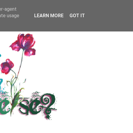
RS
KONTAKT / INFO
er-agent
rate usage
LEARN MORE
GOT IT