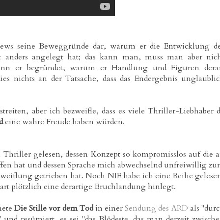
views seine Beweggründe dar, warum er die Entwicklung d
 anders angelegt hat; das kann man, muss man aber nic
enn er begründet, warum er Handlung und Figuren dera
ies nichts an der Tatsache, dass das Endergebnis unglaubli
treiten, aber ich bezweifle, dass es viele Thriller-Liebhaber 
d
eine wahre Freude haben würden.
Thriller gelesen, dessen Konzept so kompromisslos auf die 
fen hat und dessen Sprache mich abwechselnd unfreiwillig z
weiflung getrieben hat. Noch NIE habe ich eine Reihe gelese
t plötzlich eine derartige Bruchlandung hinlegt.
nete
Die Stille vor dem Tod
in einer
Sendung des ARD
als "dur
nd resümiert, es sei "das Blödeste, das man derzeit zwisch