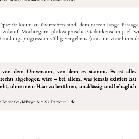
Opazität kaum zu übertreffen sind, dominieren lange Passag
zuhauf Möchtegern-philosophische-Gedankenschnipsel w
Handlungsprogression völlig vergebens (und mit zunehmend
en von dem Universum, von dem es stammt. Es ist alles
chts abgebogen wäre – bei allem, was jemals existiert hat
weht, ohne mein Haar zu berühren, unablässig und behaglich
em Tod von Cody McFadyen, Seite 293.
Textrechte: Lübbe