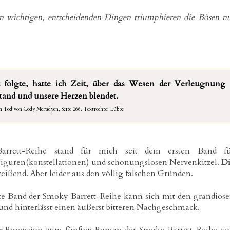
 wichtigen, entscheidenden Dingen triumphieren die Bösen n
folgte, hatte ich Zeit, über das Wesen der Verleugnung
tand und unsere Herzen blendet.
em Tod von Cody McFadyen, Seite 266.
Textrechte: Lübbe
rrett-Reihe stand für mich seit dem ersten Band fü
iguren(konstellationen) und schonungslosen Nervenkitzel.
D
ißend. Aber leider aus den völlig falschen Gründen.
fte Band der Smoky Barrett-Reihe kann sich mit den grandios
nd hinterlässt einen äußerst bitteren Nachgeschmack.