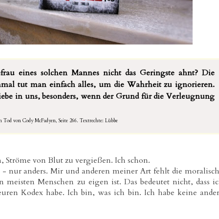
hefrau eines solchen Mannes nicht das Geringste ahnt? Die
chmal tut man einfach alles, um die Wahrheit zu ignorieren.
riebe in uns, besonders, wenn der Grund für die Verleugnung
em Tod von Cody McFadyen, Seite 266. Textrechte: Lübbe
en, Ströme von Blut zu vergießen. Ich schon.
n - nur anders. Mir und anderen meiner Art fehlt die moralisc
meisten Menschen zu eigen ist. Das bedeutet nicht, dass i
euren Kodex habe. Ich bin, was ich bin. Ich habe keine ande