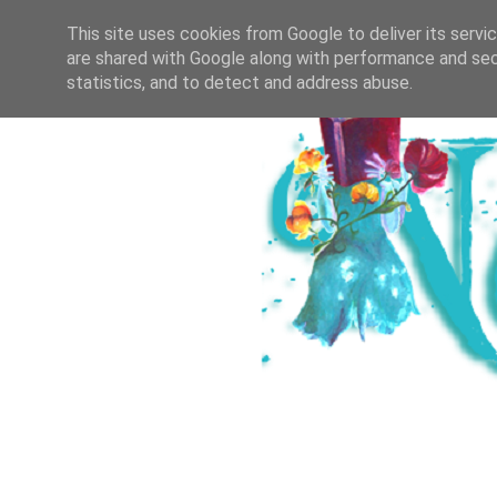
HOME
ICH & DER SALZBURGER B
This site uses cookies from Google to deliver its servi
are shared with Google along with performance and secu
statistics, and to detect and address abuse.