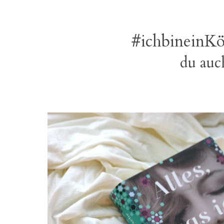
#ichbineinKö
du auc