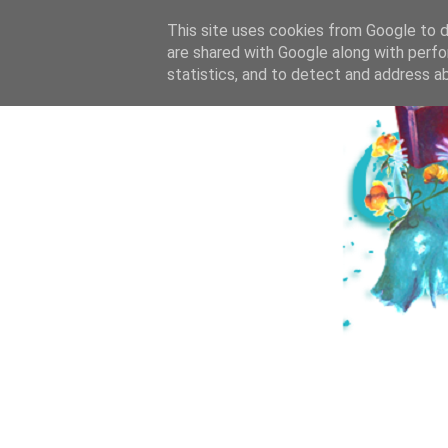
HOME
ICH & DE
This site uses cookies from Google to de
are shared with Google along with perfo
statistics, and to detect and address a