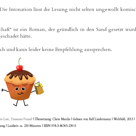
ie Intonation lässt die Lesung nicht selten ungewollt komis
haft“ ist ein Roman, der gründlich in den Sand gesetzt wur
schadet hätte.
uch und kann leider keine Empfehlung aussprechen.
es Lost, Treasures Found
| Übersetzung: Claire Marcks | Gelesen von Ralf Lindermann | Weltbild, 2013 |
ng | Laufzeit: ca. 230 Minuten | ISBN 978-3-86365-239-5