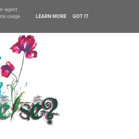
RS
KONTAKT / INFO
er-agent
rate usage
LEARN MORE
GOT IT