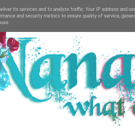
R SALZBURGER BUCH-BLOG
BÜCHERREGAL
DIVE
liver its services and to analyze traffic. Your IP address and us
rmance and security metrics to ensure quality of service, gene
buse.