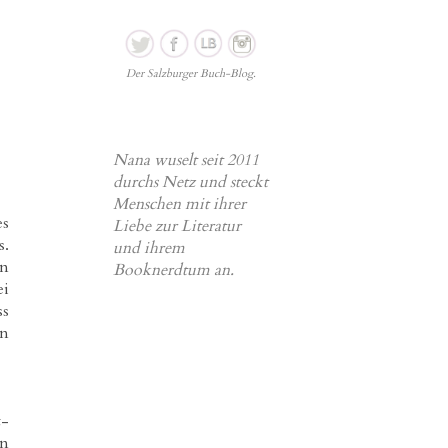
Der Salzburger Buch-Blog.
Nana wuselt seit 2011
durchs Netz und steckt
Menschen mit ihrer
es
Liebe zur Literatur
s.
und ihrem
en
Booknerdtum an.
ei
ss
an
t-
en