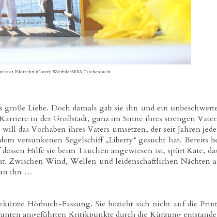
else.at, Bildrechte (Cover): Weltbild/MIRA Taschenbuch
s große Liebe. Doch damals gab sie ihn und ein unbeschwert
 Karriere in der Großstadt, ganz im Sinne ihres strengen Vater
 will das Vorhaben ihres Vaters umsetzen, der seit Jahren jed
m versunkenen Segelschiff „Liberty“ gesucht hat. Bereits b
essen Hilfe sie beim Tauchen angewiesen ist, spürt Kate, da
hat. Zwischen Wind, Wellen und leidenschaftlichen Nächten 
z an ihn …
kürzte Hörbuch-Fassung. Sie bezieht sich nicht auf die Prin
er unten angeführten Kritikpunkte durch die Kürzung entstand