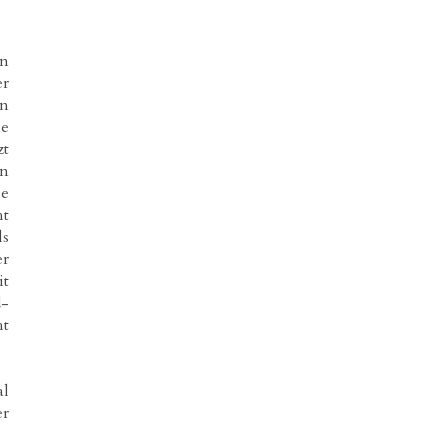
on
er
en
ie
zt
en
ie
ht
ls
er
it
d-
ht
al
er