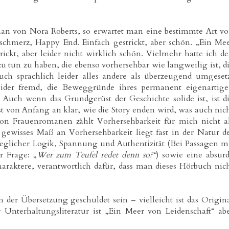
an von Nora Roberts, so erwartet man eine bestimmte Art v
zschmerz, Happy End. Einfach gestrickt, aber schön. „Ein Me
trickt, aber leider nicht wirklich schön. Vielmehr hatte ich d
zu tun zu haben, die ebenso vorhersehbar wie langweilig ist, d
uch sprachlich leider alles andere als überzeugend umgeset
eider fremd, die Beweggründe ihres permanent eigenartig
 Auch wenn das Grundgerüst der Geschichte solide ist, ist d
st von Anfang an klar, wie die Story enden wird, was auch nic
 von Frauenromanen zählt Vorhersehbarkeit für mich nicht a
gewisses Maß an Vorhersehbarkeit liegt fast in der Natur d
jeglicher Logik, Spannung und Authentizität (Bei Passagen m
r Frage: „
Wer zum Teufel redet denn so?“
) sowie eine absur
araktere, verantwortlich dafür, dass man dieses Hörbuch nic
der Übersetzung geschuldet sein – vielleicht ist das Origin
r Unterhaltungsliteratur ist „Ein Meer von Leidenschaft“ ab