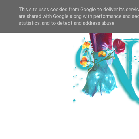
HOME
ICH & DER SALZBURGER B
This site uses cookies from Google to deliver its servi
are shared with Google along with performance and secu
statistics, and to detect and address abuse.