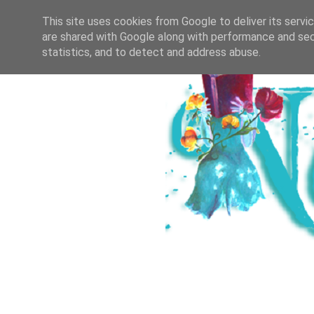
HOME
ICH & DER SALZBURGER B
This site uses cookies from Google to deliver its servi
are shared with Google along with performance and secu
statistics, and to detect and address abuse.