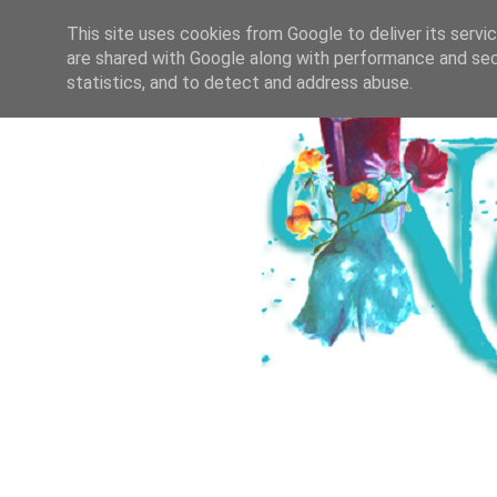
HOME
ICH & DER SALZBURGER B
This site uses cookies from Google to deliver its servi
are shared with Google along with performance and secu
statistics, and to detect and address abuse.