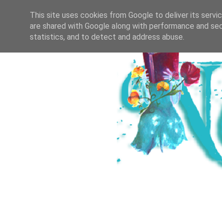
HOME
ICH & DER SALZBURGER B
This site uses cookies from Google to deliver its servi
are shared with Google along with performance and secu
statistics, and to detect and address abuse.