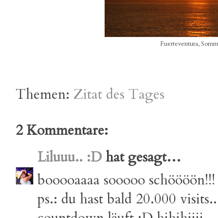
Fuerteventura, Somme
Themen:
Zitat des Tages
2 Kommentare:
Liluuu.. :D
hat gesagt…
booooaaaa sooooo schöööön!!! f
ps.: du hast bald 20.000 visits..