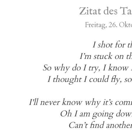
Zitat des T
Freitag, 26. Ok
I shot for 
I’m stuck on t
So why do I try, I know 
I thought I could fly, 
I'll never know why it’s co
Oh I am going dow
Can’t find anothe