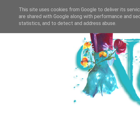
HOME
ICH & DER SALZBURGER B
This site uses cookies from Google to deliver its servi
are shared with Google along with performance and secu
statistics, and to detect and address abuse.