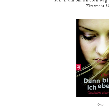
aus: "Dann bin ich eben weg"
Zitatrecht 
cbt
©