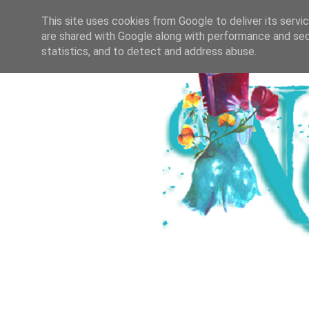
HOME
ICH & DER SALZBURGER B
This site uses cookies from Google to deliver its servi
are shared with Google along with performance and secu
statistics, and to detect and address abuse.