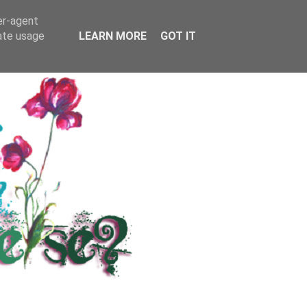
RS
KONTAKT / INFO
er-agent
rate usage
LEARN MORE
GOT IT