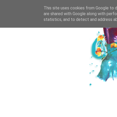
HOME
ICH & DE
This site uses cookies from Google to de
are shared with Google along with perfo
statistics, and to detect and address a