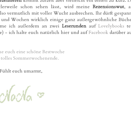
ezensieren
kommt zurzeit aber vielleicht ein bisserl zu kurz. 
lerweile schon sehen lässt, wird meine
Rezensionswut
, 
o vermutlich mit voller Wucht ausbrechen. Ihr dürft gespan
gen und Wochen wirklich einige ganz außergewöhnliche Büch
hme ich außerdem an zwei
Leserunden
auf
Lovelybooks
te
e) - ich halte euch natürlich hier und auf
Facebook
darüber a
he euch eine schöne Restwoche
n tolles Sommerwochenende.
Fühlt euch umarmt,