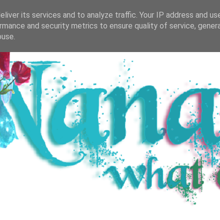
R SALZBURGER BUCH-BLOG
BÜCHERREGAL
DIVE
liver its services and to analyze traffic. Your IP address and us
rmance and security metrics to ensure quality of service, gene
buse.