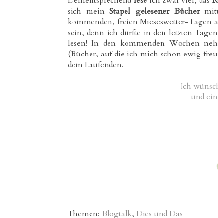
Dementsprechend
lese
ich zwar viel, das
R
sich mein
Stapel gelesener Bücher
mitt
kommenden, freien Mieseswetter-Tagen als
sein, denn ich durfte in den letzten Ta
lesen! In den kommenden Wochen ne
(Bücher, auf die ich mich schon ewig freu
dem Laufenden.
Ich wünsc
und ei
Themen:
Blogtalk
,
Dies und Das