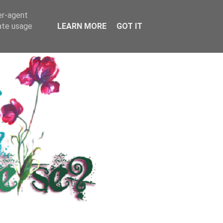
RS
KONTAKT / INFO
er-agent
rate usage
LEARN MORE
GOT IT