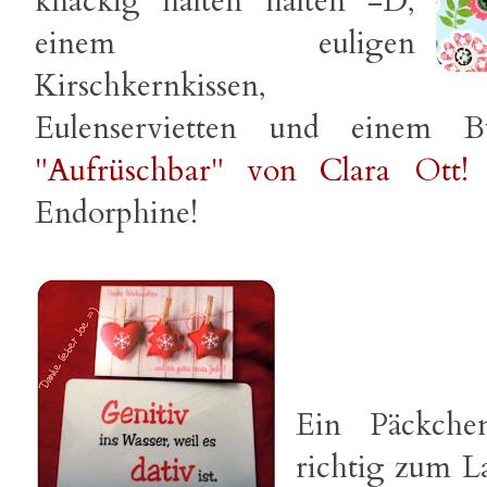
knackig halten halten =D,
einem euligen
Kirschkernkissen,
Eulenservietten und einem B
"Aufrüschbar" von Clara Ott!
=
Endorphine!
Ein Päckche
richtig zum L