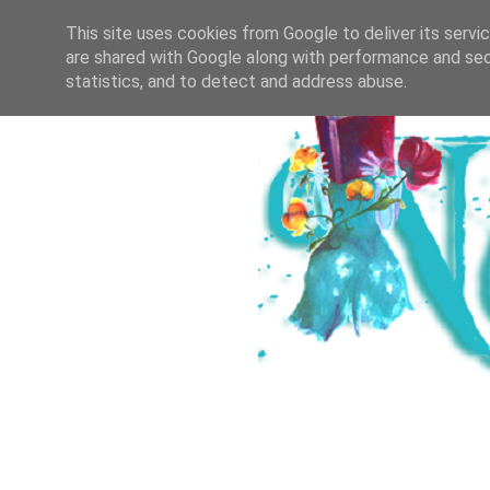
HOME
ICH & DER SALZBURGER B
This site uses cookies from Google to deliver its servi
are shared with Google along with performance and secu
statistics, and to detect and address abuse.