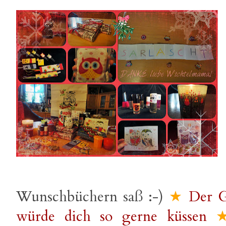
Wunschbüchern saß :-)
★
Der G
würde dich so gerne küssen